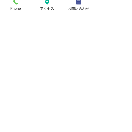
​債権譲渡登記
Phone
アクセス
お問い合わせ
成年後見登記
変更登記・終了登記
​登記事項証明書などの取得
星司法書士・行政書士事務所
103-0002
東京都中央区日本橋馬喰町2
〒
丁目6番11号 高田ビル5階
TEL：03-6661-0085 FAX：03-6661-
1085